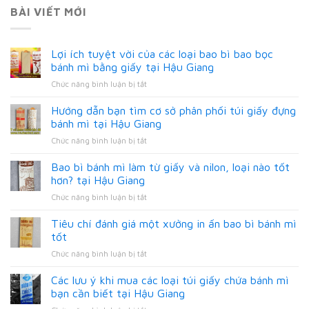
BÀI VIẾT MỚI
Lợi ích tuyệt vời của các loại bao bì bao bọc
bánh mì bằng giấy tại Hậu Giang
ở
Chức năng bình luận bị tắt
Lợi
ích
Hướng dẫn bạn tìm cơ sở phân phối túi giấy đựng
tuyệt
bánh mì tại Hậu Giang
vời
ở
Chức năng bình luận bị tắt
của
Hướng
các
dẫn
Bao bì bánh mì làm từ giấy và nilon, loại nào tốt
loại
bạn
bao
hơn? tại Hậu Giang
tìm
bì
ở
Chức năng bình luận bị tắt
cơ
bao
Bao
sở
bọc
bì
Tiêu chí đánh giá một xưởng in ấn bao bì bánh mì
phân
bánh
bánh
phối
tốt
mì
mì
túi
bằng
ở
Chức năng bình luận bị tắt
làm
giấy
giấy
Tiêu
từ
đựng
tại
chí
Các lưu ý khi mua các loại túi giấy chứa bánh mì
giấy
bánh
Hậu
đánh
và
bạn cần biết tại Hậu Giang
mì
Giang
giá
nilon,
tại