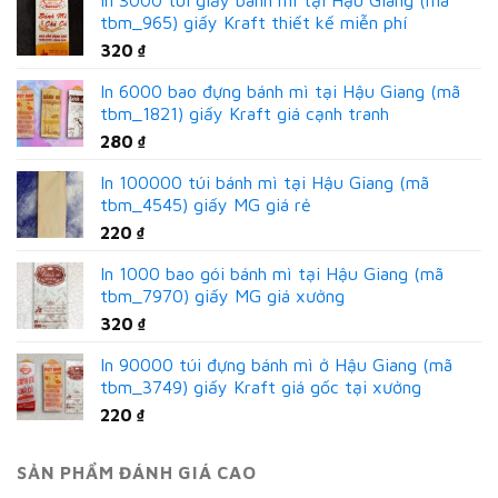
In 3000 túi giấy bánh mì tại Hậu Giang (mã
tbm_965) giấy Kraft thiết kế miễn phí
320
₫
In 6000 bao đựng bánh mì tại Hậu Giang (mã
tbm_1821) giấy Kraft giá cạnh tranh
280
₫
In 100000 túi bánh mì tại Hậu Giang (mã
tbm_4545) giấy MG giá rẻ
220
₫
In 1000 bao gói bánh mì tại Hậu Giang (mã
tbm_7970) giấy MG giá xưởng
320
₫
In 90000 túi đựng bánh mì ở Hậu Giang (mã
tbm_3749) giấy Kraft giá gốc tại xưởng
220
₫
SẢN PHẨM ĐÁNH GIÁ CAO