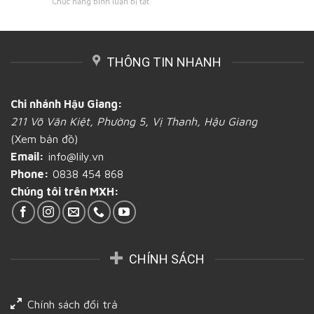
ở
Chức năng bình luận bị tắt
một
loại
Hậu
Các
xưởng
nào
Giang
lưu
in
tốt
ý
ấn
hơn?
khi
bao
tại
THÔNG TIN NHANH
mua
bì
Hậu
các
bánh
Giang
loại
mì
túi
tốt
Chi nhánh Hậu Giang:
giấy
211 Võ Văn Kiệt, Phường 5, Vị Thanh, Hậu Giang
chứa
bánh
(Xem bản đồ)
mì
Email:
info@lily.vn
bạn
cần
Phone:
0838 454 868
biết
Chúng tôi trên MXH:
tại
Hậu
Giang
CHÍNH SÁCH
Chính sách đổi trả