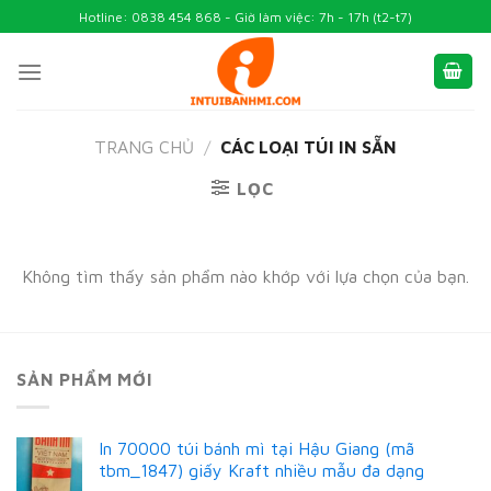
Skip
Hotline: 0838 454 868 - Giờ làm việc: 7h - 17h (t2-t7)
to
content
TRANG CHỦ
/
CÁC LOẠI TÚI IN SẴN
LỌC
Không tìm thấy sản phẩm nào khớp với lựa chọn của bạn.
SẢN PHẨM MỚI
In 70000 túi bánh mì tại Hậu Giang (mã
tbm_1847) giấy Kraft nhiều mẫu đa dạng