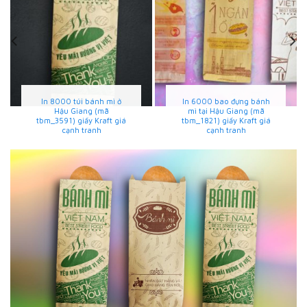
In 80000 túi bánh mì tại
In 2000 túi bánh mì tại
Hậu Giang (mã
Hậu Giang (mã
tbm_5188) giấy thấm
tbm_8241) giấy thực
dầu đẹp và giá rẻ
phẩm đẹp và chất lượng