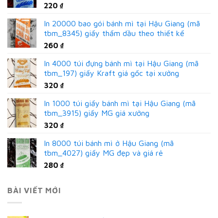
220
₫
In 20000 bao gói bánh mì tại Hậu Giang (mã
tbm_8345) giấy thấm dầu theo thiết kế
260
₫
In 4000 túi đựng bánh mì tại Hậu Giang (mã
tbm_197) giấy Kraft giá gốc tại xưởng
320
₫
In 1000 túi giấy bánh mì tại Hậu Giang (mã
tbm_3915) giấy MG giá xưởng
320
₫
In 8000 túi bánh mì ở Hậu Giang (mã
tbm_4027) giấy MG đẹp và giá rẻ
280
₫
BÀI VIẾT MỚI