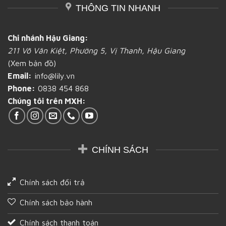
tại
THÔNG TIN NHANH
mua
bì
Hậu
các
bánh
Giang
loại
mì
túi
tốt
Chi nhánh Hậu Giang:
giấy
211 Võ Văn Kiệt, Phường 5, Vị Thanh, Hậu Giang
chứa
bánh
(Xem bản đồ)
mì
Email:
info@lily.vn
bạn
cần
Phone:
0838 454 868
biết
Chúng tôi trên MXH:
tại
Hậu
Giang
CHÍNH SÁCH
Chính sách đổi trả
Chính sách bảo hành
Chính sách thanh toán