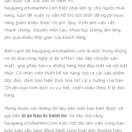
sản xuất các loại bao bì bánh mì,
haugiang.intuibanhmi.com biết phải làm gì cho người mua
hàng, luôn đề xuất tư vấn hỗ trợ tốt nhất để người mua
hàng giảm thiểu được chi phí. Quy trình làm việc rất
nhanh chóng, chuyên môn cao, khoa học không làm lãng
phí quá nhiều thời gian của khách hàng.
Bên cạnh đó haugiang.intuibanhmi.com là một trong những
cơ sở đưa công nghệ in ấn offset vào dây chuyền sản
xuất, góp phần tạo ra những hàng hóa đẹp mắt và nổi bật
nhất. Có nhân viên thiết kế tài năng tạo ra các sản phẩm
độc đáo, đảm bảo hiện thực hóa tất cả ý tưởng của bạn.
Chi phí loại hình dịch vụ cụ thể, chiết khấu theo tỉ lệ đơn
hàng.
Mong muốn với những dữ liệu bên trên bạn biết được về
giá tiền
in ấn bao bì bánh mì
. Và hãy nhớ rằng
haugiang.intuibanhmi.com luôn chờ đợi làm việc cùng bạn,
luôn luôn sẵn sàng đồng hành cùng hình ảnh thương hiệu