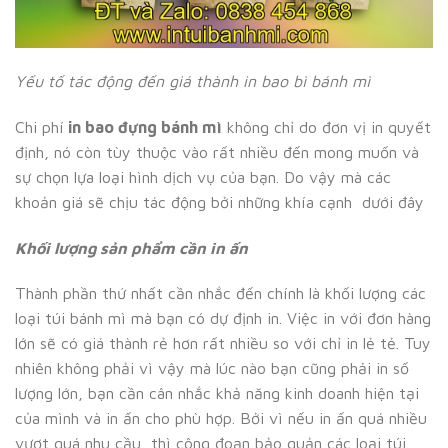
Yếu tố tác động đến giá thành in bao bì bánh mì
Chi phí
in bao đựng bánh mì
không chỉ do đơn vị in quyết
định, nó còn tùy thuộc vào rất nhiều đến mong muốn và
sự chọn lựa loại hình dịch vụ của bạn. Do vậy mà các
khoản giá sẽ chịu tác động bởi những khía cạnh dưới đây
Khối lượng sản phẩm cần in ấn
Thành phần thứ nhất cần nhắc đến chính là khối lượng các
loại túi bánh mì mà bạn có dự định in. Việc in với đơn hàng
lớn sẽ có giá thành rẻ hơn rất nhiều so với chỉ in lẻ tẻ. Tuy
nhiên không phải vì vậy mà lúc nào bạn cũng phải in số
lượng lớn, bạn cần cân nhắc khả năng kinh doanh hiện tại
của mình và in ấn cho phù hợp. Bởi vì nếu in ấn quá nhiều
vượt quá nhu cầu, thì công đoạn bảo quản các loại túi