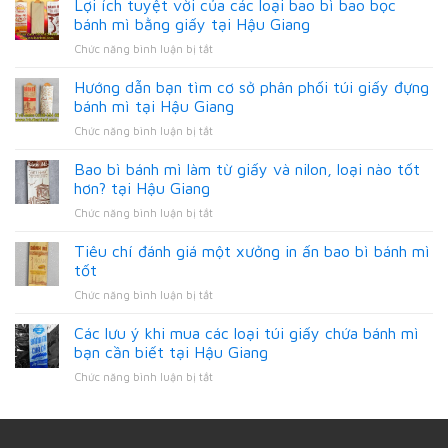
Lợi ích tuyệt vời của các loại bao bì bao bọc
bánh mì bằng giấy tại Hậu Giang
ở
Chức năng bình luận bị tắt
Lợi
ích
Hướng dẫn bạn tìm cơ sở phân phối túi giấy đựng
tuyệt
bánh mì tại Hậu Giang
vời
ở
Chức năng bình luận bị tắt
của
Hướng
các
dẫn
Bao bì bánh mì làm từ giấy và nilon, loại nào tốt
loại
bạn
bao
hơn? tại Hậu Giang
tìm
bì
ở
Chức năng bình luận bị tắt
cơ
bao
Bao
sở
bọc
bì
Tiêu chí đánh giá một xưởng in ấn bao bì bánh mì
phân
bánh
bánh
phối
tốt
mì
mì
túi
bằng
ở
Chức năng bình luận bị tắt
làm
giấy
giấy
Tiêu
từ
đựng
tại
chí
Các lưu ý khi mua các loại túi giấy chứa bánh mì
giấy
bánh
Hậu
đánh
và
bạn cần biết tại Hậu Giang
mì
Giang
giá
nilon,
tại
ở
Chức năng bình luận bị tắt
một
loại
Hậu
Các
xưởng
nào
Giang
lưu
in
tốt
ý
ấn
hơn?
khi
bao