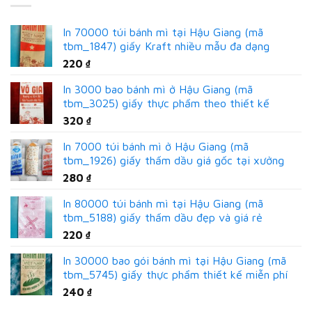
In 70000 túi bánh mì tại Hậu Giang (mã
tbm_1847) giấy Kraft nhiều mẫu đa dạng
220
₫
In 3000 bao bánh mì ở Hậu Giang (mã
tbm_3025) giấy thực phẩm theo thiết kế
320
₫
In 7000 túi bánh mì ở Hậu Giang (mã
tbm_1926) giấy thấm dầu giá gốc tại xưởng
280
₫
In 80000 túi bánh mì tại Hậu Giang (mã
tbm_5188) giấy thấm dầu đẹp và giá rẻ
220
₫
In 30000 bao gói bánh mì tại Hậu Giang (mã
tbm_5745) giấy thực phẩm thiết kế miễn phí
240
₫