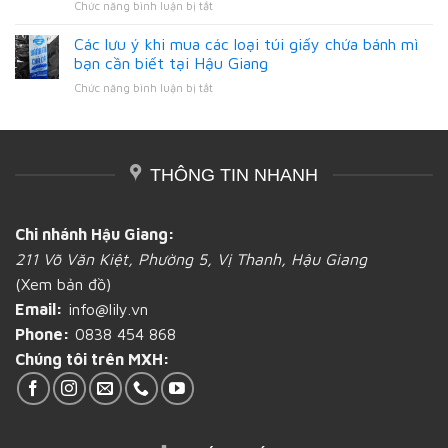
ở
Chức năng bình luận bị tắt
làm
giấy
giấy
Tiêu
từ
đựng
tại
chí
Các lưu ý khi mua các loại túi giấy chứa bánh mì
giấy
bánh
Hậu
đánh
và
bạn cần biết tại Hậu Giang
mì
Giang
giá
nilon,
tại
ở
Chức năng bình luận bị tắt
một
loại
Hậu
Các
xưởng
nào
Giang
lưu
in
tốt
ý
ấn
hơn?
khi
bao
tại
THÔNG TIN NHANH
mua
bì
Hậu
các
bánh
Giang
loại
mì
túi
tốt
Chi nhánh Hậu Giang:
giấy
211 Võ Văn Kiệt, Phường 5, Vị Thanh, Hậu Giang
chứa
bánh
(Xem bản đồ)
mì
Email:
info@lily.vn
bạn
cần
Phone:
0838 454 868
biết
Chúng tôi trên MXH:
tại
Hậu
Giang