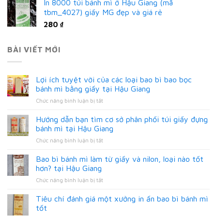
In 8000 túi bánh mì ở Hậu Giang (mã
tbm_4027) giấy MG đẹp và giá rẻ
280
₫
BÀI VIẾT MỚI
Lợi ích tuyệt vời của các loại bao bì bao bọc
bánh mì bằng giấy tại Hậu Giang
ở
Chức năng bình luận bị tắt
Lợi
ích
Hướng dẫn bạn tìm cơ sở phân phối túi giấy đựng
tuyệt
bánh mì tại Hậu Giang
vời
ở
Chức năng bình luận bị tắt
của
Hướng
các
dẫn
Bao bì bánh mì làm từ giấy và nilon, loại nào tốt
loại
bạn
bao
hơn? tại Hậu Giang
tìm
bì
ở
Chức năng bình luận bị tắt
cơ
bao
Bao
sở
bọc
bì
Tiêu chí đánh giá một xưởng in ấn bao bì bánh mì
phân
bánh
bánh
phối
tốt
mì
mì
túi
bằng