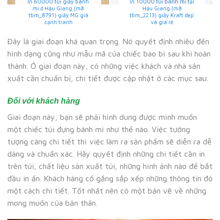
In 2000 túi giấy bánh mì
In 20000 bao gói bánh
tại Hậu Giang (mã
mì ở Hậu Giang (mã
tbm_7059) giấy thấm
tbm_148) giấy Kraft thiết
dầu thiết kế đẹp
kế miễn phí
Đây là giai đoạn khá quan trọng. Nó quyết định nhiều đến
hình dạng cũng như mẫu mã của chiếc bao bì sau khi hoàn
thành. Ở giai đoạn này, có những việc khách và nhà sản
xuất cần chuẩn bị, chi tiết được cập nhật ở các mục sau.
Đối với khách hàng
Giai đoạn này, bạn sẽ phải hình dung được mình muốn
một chiếc túi đựng bánh mì như thế nào. Việc tưởng
tượng càng chi tiết thì việc làm ra sản phẩm sẽ diễn ra dễ
dàng và chuẩn xác. Hãy quyết định những chi tiết cần in
trên túi, chất liệu sản xuất túi, những hình ảnh nào để bắt
đầu in ấn. Khách hàng cố gắng sắp xếp những thông tin đó
một cách chi tiết. Tốt nhất nên có một bản vẽ về những
mong muốn của bản thân.