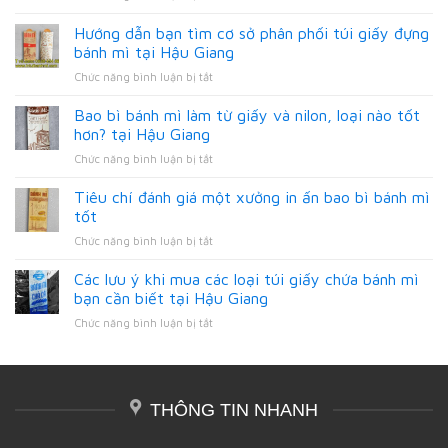
Lợi
ích
Hướng dẫn bạn tìm cơ sở phân phối túi giấy đựng
tuyệt
bánh mì tại Hậu Giang
vời
ở
Chức năng bình luận bị tắt
của
Hướng
các
dẫn
Bao bì bánh mì làm từ giấy và nilon, loại nào tốt
loại
bạn
bao
hơn? tại Hậu Giang
tìm
bì
ở
Chức năng bình luận bị tắt
cơ
bao
Bao
sở
bọc
bì
Tiêu chí đánh giá một xưởng in ấn bao bì bánh mì
phân
bánh
bánh
phối
tốt
mì
mì
túi
bằng
ở
Chức năng bình luận bị tắt
làm
giấy
giấy
Tiêu
từ
đựng
tại
chí
Các lưu ý khi mua các loại túi giấy chứa bánh mì
giấy
bánh
Hậu
đánh
và
bạn cần biết tại Hậu Giang
mì
Giang
giá
nilon,
tại
ở
Chức năng bình luận bị tắt
một
loại
Hậu
Các
xưởng
nào
Giang
lưu
in
tốt
ý
ấn
hơn?
khi
bao
tại
THÔNG TIN NHANH
mua
bì
Hậu
các
bánh
Giang
loại
mì