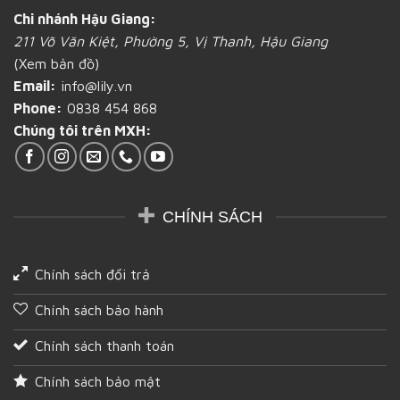
túi
tốt
Chi nhánh Hậu Giang:
giấy
211 Võ Văn Kiệt, Phường 5, Vị Thanh, Hậu Giang
chứa
bánh
(Xem bản đồ)
mì
Email:
info@lily.vn
bạn
cần
Phone:
0838 454 868
biết
Chúng tôi trên MXH:
tại
Hậu
Giang
CHÍNH SÁCH
Chính sách đổi trả
Chính sách bảo hành
Chính sách thanh toán
Chính sách bảo mật