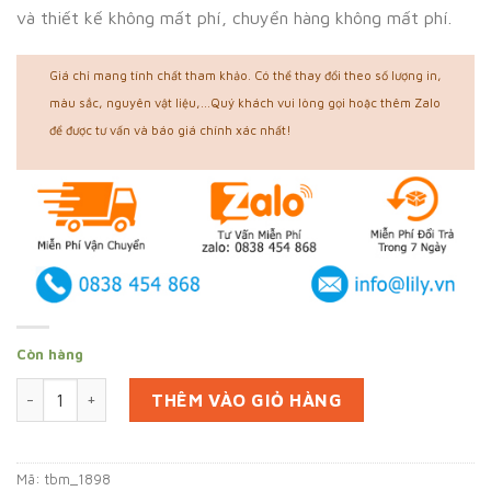
và thiết kế không mất phí, chuyển hàng không mất phí.
Giá chỉ mang tính chất tham khảo. Có thể thay đổi theo số lượng in,
màu sắc, nguyên vật liệu,...Quý khách vui lòng gọi hoặc thêm Zalo
để được tư vấn và báo giá chính xác nhất!
Còn hàng
In 10000 túi đựng bánh mì ở Hậu Giang (mã tbm_1898) giấy t
THÊM VÀO GIỎ HÀNG
Mã:
tbm_1898