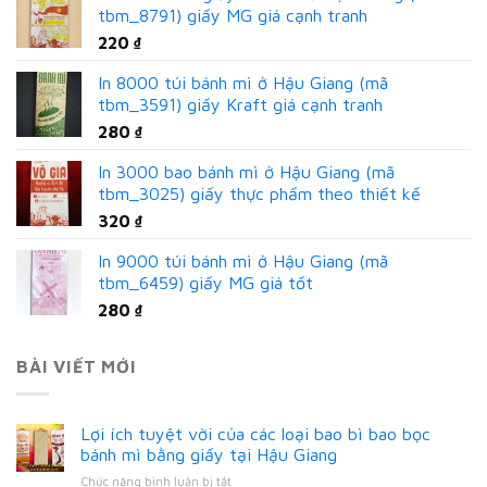
tbm_8791) giấy MG giá cạnh tranh
220
₫
In 8000 túi bánh mì ở Hậu Giang (mã
tbm_3591) giấy Kraft giá cạnh tranh
280
₫
In 3000 bao bánh mì ở Hậu Giang (mã
tbm_3025) giấy thực phẩm theo thiết kế
320
₫
In 9000 túi bánh mì ở Hậu Giang (mã
tbm_6459) giấy MG giá tốt
280
₫
BÀI VIẾT MỚI
Lợi ích tuyệt vời của các loại bao bì bao bọc
bánh mì bằng giấy tại Hậu Giang
ở
Chức năng bình luận bị tắt