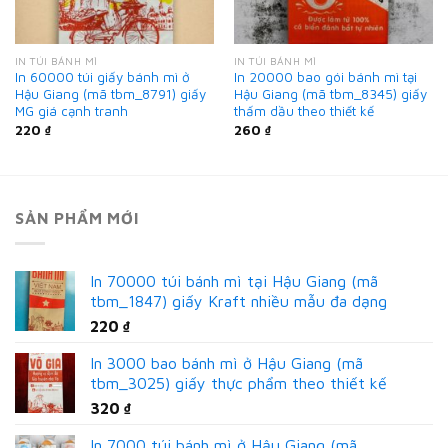
IN TÚI BÁNH MÌ
IN TÚI BÁNH MÌ
In 60000 túi giấy bánh mì ở
In 20000 bao gói bánh mì tại
Hậu Giang (mã tbm_8791) giấy
Hậu Giang (mã tbm_8345) giấy
MG giá cạnh tranh
thấm dầu theo thiết kế
220
₫
260
₫
SẢN PHẨM MỚI
In 70000 túi bánh mì tại Hậu Giang (mã
tbm_1847) giấy Kraft nhiều mẫu đa dạng
220
₫
In 3000 bao bánh mì ở Hậu Giang (mã
tbm_3025) giấy thực phẩm theo thiết kế
320
₫
In 7000 túi bánh mì ở Hậu Giang (mã