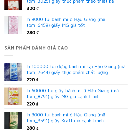
tbm_3025) giấy thực phẩm theo thiết kế
320
₫
In 9000 túi bánh mì ở Hậu Giang (mã
tbm_6459) giấy MG giá tốt
280
₫
SẢN PHẨM ĐÁNH GIÁ CAO
In 100000 túi đựng bánh mì tại Hậu Giang (mã
tbm_7644) giấy thực phẩm chất lượng
220
₫
In 60000 túi giấy bánh mì ở Hậu Giang (mã
tbm_8791) giấy MG giá cạnh tranh
220
₫
In 8000 túi bánh mì ở Hậu Giang (mã
tbm_3591) giấy Kraft giá cạnh tranh
280
₫