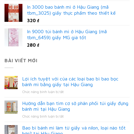
In 3000 bao bánh mì ở Hậu Giang (mã
tbm_3025) giấy thực phẩm theo thiết kế
320
₫
In 9000 túi bánh mì ở Hậu Giang (mã
tbm_6459) giấy MG giá tốt
280
₫
BÀI VIẾT MỚI
Lợi ích tuyệt vời của các loại bao bì bao bọc
bánh mì bằng giấy tại Hậu Giang
ở
Chức năng bình luận bị tắt
Lợi
ích
Hướng dẫn bạn tìm cơ sở phân phối túi giấy đựng
tuyệt
bánh mì tại Hậu Giang
vời
ở
Chức năng bình luận bị tắt
của
Hướng
các
dẫn
Bao bì bánh mì làm từ giấy và nilon, loại nào tốt
loại
bạn
bao
hơn? tại Hậu Giang