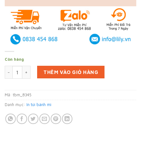
Còn hàng
In 20000 bao gói bánh mì tại Hậu Giang (mã tbm_8345) giấy 
THÊM VÀO GIỎ HÀNG
Mã:
tbm_8345
Danh mục:
In túi bánh mì