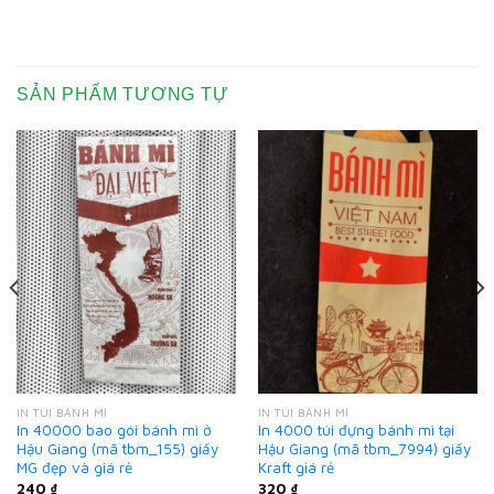
SẢN PHẨM TƯƠNG TỰ
IN TÚI BÁNH MÌ
IN TÚI BÁNH MÌ
In 40000 bao gói bánh mì ở
In 4000 túi đựng bánh mì tại
Hậu Giang (mã tbm_155) giấy
Hậu Giang (mã tbm_7994) giấy
MG đẹp và giá rẻ
Kraft giá rẻ
240
₫
320
₫