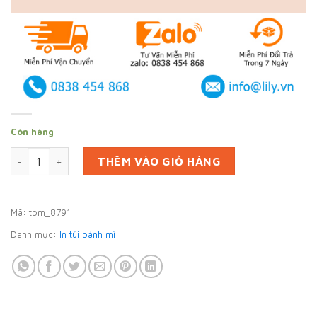
Còn hàng
In 60000 túi giấy bánh mì ở Hậu Giang (mã tbm_8791) giấy M
THÊM VÀO GIỎ HÀNG
Mã:
tbm_8791
Danh mục:
In túi bánh mì