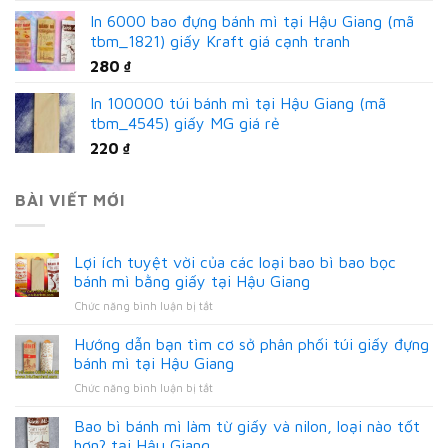
In 6000 bao đựng bánh mì tại Hậu Giang (mã
tbm_1821) giấy Kraft giá cạnh tranh
280
₫
In 100000 túi bánh mì tại Hậu Giang (mã
tbm_4545) giấy MG giá rẻ
220
₫
BÀI VIẾT MỚI
Lợi ích tuyệt vời của các loại bao bì bao bọc
bánh mì bằng giấy tại Hậu Giang
ở
Chức năng bình luận bị tắt
Lợi
ích
Hướng dẫn bạn tìm cơ sở phân phối túi giấy đựng
tuyệt
bánh mì tại Hậu Giang
vời
ở
Chức năng bình luận bị tắt
của
Hướng
các
dẫn
Bao bì bánh mì làm từ giấy và nilon, loại nào tốt
loại
bạn
bao
hơn? tại Hậu Giang