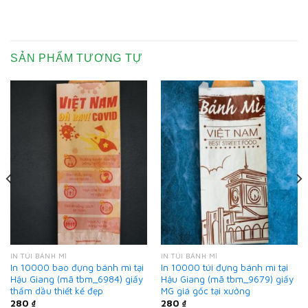
SẢN PHẨM TƯƠNG TỰ
IN TÚI BÁNH MÌ
IN TÚI BÁNH MÌ
In 10000 bao đựng bánh mì tại
In 10000 túi đựng bánh mì tại
Hậu Giang (mã tbm_6984) giấy
Hậu Giang (mã tbm_9679) giấy
thấm dầu thiết kế đẹp
MG giá gốc tại xưởng
280
₫
280
₫