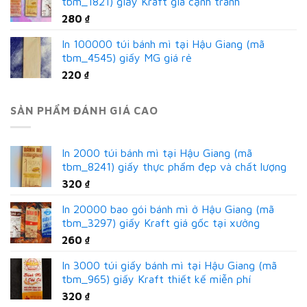
tbm_1821) giấy Kraft giá cạnh tranh
280
₫
In 100000 túi bánh mì tại Hậu Giang (mã
tbm_4545) giấy MG giá rẻ
220
₫
SẢN PHẨM ĐÁNH GIÁ CAO
In 2000 túi bánh mì tại Hậu Giang (mã
tbm_8241) giấy thực phẩm đẹp và chất lượng
320
₫
In 20000 bao gói bánh mì ở Hậu Giang (mã
tbm_3297) giấy Kraft giá gốc tại xưởng
260
₫
In 3000 túi giấy bánh mì tại Hậu Giang (mã
tbm_965) giấy Kraft thiết kế miễn phí
320
₫