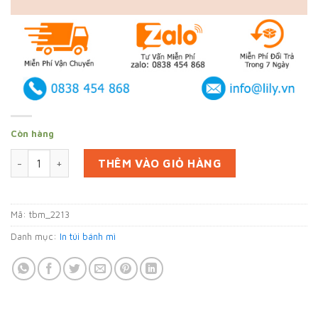
Còn hàng
In 10000 túi bánh mì tại Hậu Giang (mã tbm_2213) giấy Kraft
THÊM VÀO GIỎ HÀNG
Mã:
tbm_2213
Danh mục:
In túi bánh mì