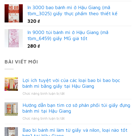
In 3000 bao bánh mì ở Hậu Giang (mã
tbm_3025) giấy thực phẩm theo thiết kế
320
₫
In 9000 túi bánh mì ở Hậu Giang (mã
tbm_6459) giấy MG giá tốt
280
₫
BÀI VIẾT MỚI
Lợi ích tuyệt vời của các loại bao bì bao bọc
bánh mì bằng giấy tại Hậu Giang
ở
Chức năng bình luận bị tắt
Lợi
ích
Hướng dẫn bạn tìm cơ sở phân phối túi giấy đựng
tuyệt
bánh mì tại Hậu Giang
vời
ở
Chức năng bình luận bị tắt
của
Hướng
các
dẫn
Bao bì bánh mì làm từ giấy và nilon, loại nào tốt
loại
bạn
bao
hơn? tại Hậu Giang