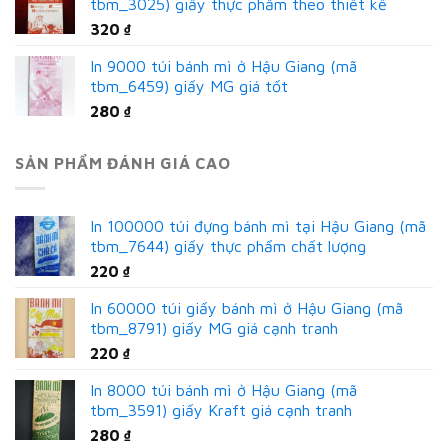
tbm_3025) giấy thực phẩm theo thiết kế
320
₫
In 9000 túi bánh mì ở Hậu Giang (mã
tbm_6459) giấy MG giá tốt
280
₫
SẢN PHẨM ĐÁNH GIÁ CAO
In 100000 túi đựng bánh mì tại Hậu Giang (mã
tbm_7644) giấy thực phẩm chất lượng
220
₫
In 60000 túi giấy bánh mì ở Hậu Giang (mã
tbm_8791) giấy MG giá cạnh tranh
220
₫
In 8000 túi bánh mì ở Hậu Giang (mã
tbm_3591) giấy Kraft giá cạnh tranh
280
₫