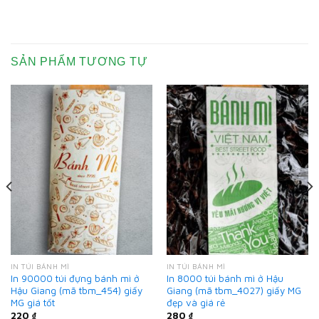
SẢN PHẨM TƯƠNG TỰ
IN TÚI BÁNH MÌ
IN TÚI BÁNH MÌ
In 90000 túi đựng bánh mì ở
In 8000 túi bánh mì ở Hậu
Hậu Giang (mã tbm_454) giấy
Giang (mã tbm_4027) giấy MG
MG giá tốt
đẹp và giá rẻ
220
₫
280
₫