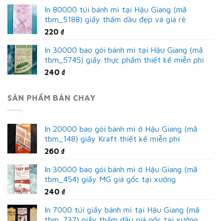
In 80000 túi bánh mì tại Hậu Giang (mã
tbm_5188) giấy thấm dầu đẹp và giá rẻ
220
₫
In 30000 bao gói bánh mì tại Hậu Giang (mã
tbm_5745) giấy thực phẩm thiết kế miễn phí
240
₫
SẢN PHẨM BÁN CHẠY
In 20000 bao gói bánh mì ở Hậu Giang (mã
tbm_148) giấy Kraft thiết kế miễn phí
260
₫
In 30000 bao gói bánh mì ở Hậu Giang (mã
tbm_454) giấy MG giá gốc tại xưởng
240
₫
In 7000 túi giấy bánh mì tại Hậu Giang (mã
tbm_737) giấy thấm dầu giá gốc tại xưởng