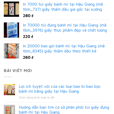
In 7000 túi giấy bánh mì tại Hậu Giang (mã
tbm_737) giấy thấm dầu giá gốc tại xưởng
280
₫
In 70000 túi đựng bánh mì tại Hậu Giang (mã
tbm_3976) giấy thực phẩm đẹp và chất lượng
220
₫
In 20000 bao gói bánh mì tại Hậu Giang (mã
tbm_8345) giấy thấm dầu theo thiết kế
260
₫
BÀI VIẾT MỚI
Lợi ích tuyệt vời của các loại bao bì bao bọc
bánh mì bằng giấy tại Hậu Giang
ở
Chức năng bình luận bị tắt
Lợi
ích
Hướng dẫn bạn tìm cơ sở phân phối túi giấy đựng
tuyệt
bánh mì tại Hậu Giang