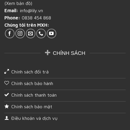
bánh
(Xem bản đồ)
mì
Email:
info@lily.vn
bạn
cần
Phone:
0838 454 868
biết
Chúng tôi trên MXH:
tại
Hậu
Giang
CHÍNH SÁCH
Chính sách đổi trả
Chính sách bảo hành
Chính sách thanh toán
Chính sách bảo mật
Điều khoản và dịch vụ