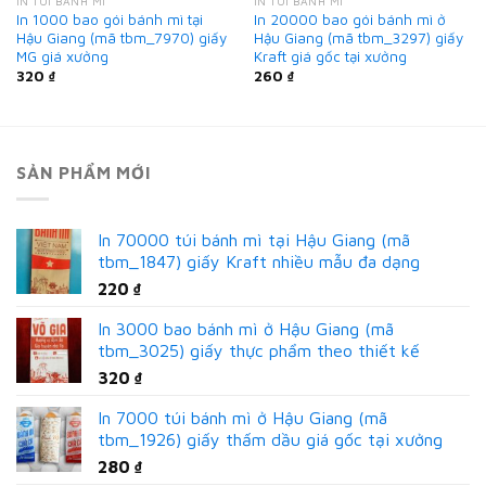
IN TÚI BÁNH MÌ
IN TÚI BÁNH MÌ
In 1000 bao gói bánh mì tại
In 20000 bao gói bánh mì ở
Hậu Giang (mã tbm_7970) giấy
Hậu Giang (mã tbm_3297) giấy
MG giá xưởng
Kraft giá gốc tại xưởng
320
₫
260
₫
SẢN PHẨM MỚI
In 70000 túi bánh mì tại Hậu Giang (mã
tbm_1847) giấy Kraft nhiều mẫu đa dạng
220
₫
In 3000 bao bánh mì ở Hậu Giang (mã
tbm_3025) giấy thực phẩm theo thiết kế
320
₫
In 7000 túi bánh mì ở Hậu Giang (mã
tbm_1926) giấy thấm dầu giá gốc tại xưởng
280
₫