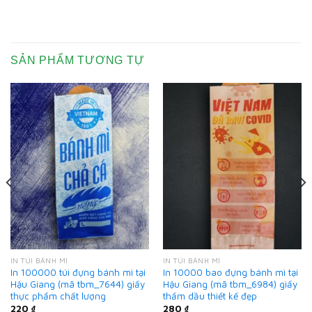
SẢN PHẨM TƯƠNG TỰ
IN TÚI BÁNH MÌ
IN TÚI BÁNH MÌ
In 100000 túi đựng bánh mì tại
In 10000 bao đựng bánh mì tại
Hậu Giang (mã tbm_7644) giấy
Hậu Giang (mã tbm_6984) giấy
thực phẩm chất lượng
thấm dầu thiết kế đẹp
220
₫
280
₫