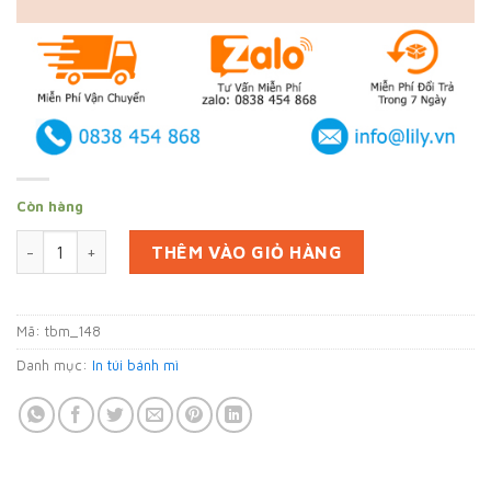
Còn hàng
In 20000 bao gói bánh mì ở Hậu Giang (mã tbm_148) giấy Kra
THÊM VÀO GIỎ HÀNG
Mã:
tbm_148
Danh mục:
In túi bánh mì