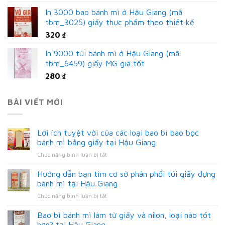
In 3000 bao bánh mì ở Hậu Giang (mã
tbm_3025) giấy thực phẩm theo thiết kế
320
₫
In 9000 túi bánh mì ở Hậu Giang (mã
tbm_6459) giấy MG giá tốt
280
₫
BÀI VIẾT MỚI
Lợi ích tuyệt vời của các loại bao bì bao bọc
bánh mì bằng giấy tại Hậu Giang
ở
Chức năng bình luận bị tắt
Lợi
ích
Hướng dẫn bạn tìm cơ sở phân phối túi giấy đựng
tuyệt
bánh mì tại Hậu Giang
vời
ở
Chức năng bình luận bị tắt
của
Hướng
các
dẫn
Bao bì bánh mì làm từ giấy và nilon, loại nào tốt
loại
bạn
bao
hơn? tại Hậu Giang