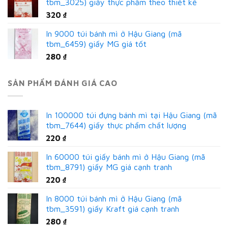
tbm_3025) giấy thực phẩm theo thiết kế
320
₫
In 9000 túi bánh mì ở Hậu Giang (mã
tbm_6459) giấy MG giá tốt
280
₫
SẢN PHẨM ĐÁNH GIÁ CAO
In 100000 túi đựng bánh mì tại Hậu Giang (mã
tbm_7644) giấy thực phẩm chất lượng
220
₫
In 60000 túi giấy bánh mì ở Hậu Giang (mã
tbm_8791) giấy MG giá cạnh tranh
220
₫
In 8000 túi bánh mì ở Hậu Giang (mã
tbm_3591) giấy Kraft giá cạnh tranh
280
₫