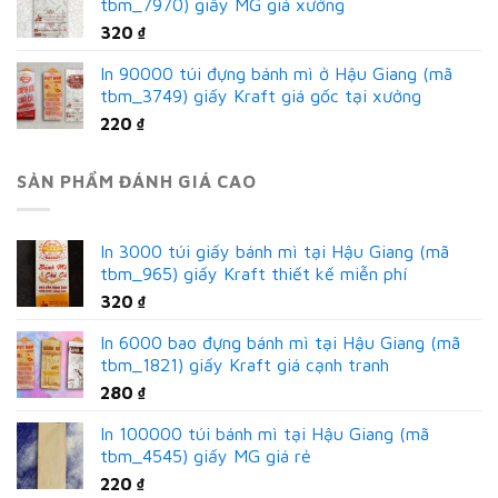
tbm_7970) giấy MG giá xưởng
320
₫
In 90000 túi đựng bánh mì ở Hậu Giang (mã
tbm_3749) giấy Kraft giá gốc tại xưởng
220
₫
SẢN PHẨM ĐÁNH GIÁ CAO
In 3000 túi giấy bánh mì tại Hậu Giang (mã
tbm_965) giấy Kraft thiết kế miễn phí
320
₫
In 6000 bao đựng bánh mì tại Hậu Giang (mã
tbm_1821) giấy Kraft giá cạnh tranh
280
₫
In 100000 túi bánh mì tại Hậu Giang (mã
tbm_4545) giấy MG giá rẻ
220
₫