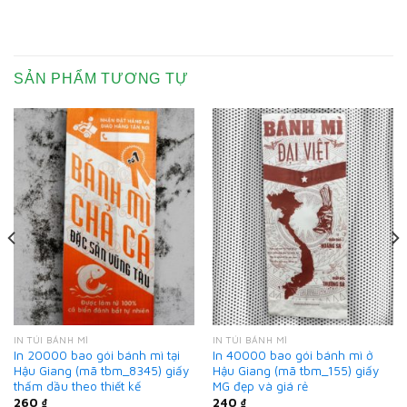
SẢN PHẨM TƯƠNG TỰ
IN TÚI BÁNH MÌ
IN TÚI BÁNH MÌ
In 20000 bao gói bánh mì tại
In 40000 bao gói bánh mì ở
Hậu Giang (mã tbm_8345) giấy
Hậu Giang (mã tbm_155) giấy
thấm dầu theo thiết kế
MG đẹp và giá rẻ
260
₫
240
₫