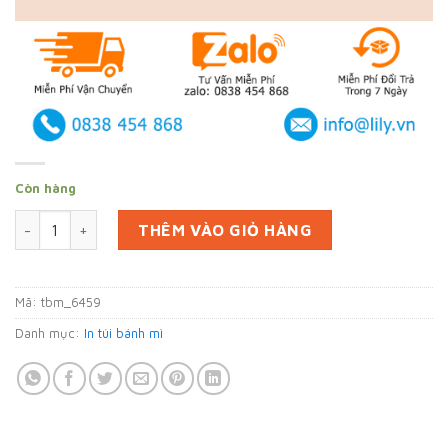
Còn hàng
In 9000 túi bánh mì ở Hậu Giang (mã tbm_6459) giấy MG giá 
THÊM VÀO GIỎ HÀNG
Mã:
tbm_6459
Danh mục:
In túi bánh mì