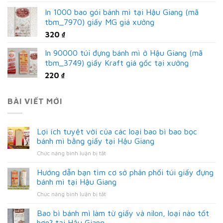
In 1000 bao gói bánh mì tại Hậu Giang (mã
tbm_7970) giấy MG giá xưởng
320
₫
In 90000 túi đựng bánh mì ở Hậu Giang (mã
tbm_3749) giấy Kraft giá gốc tại xưởng
220
₫
BÀI VIẾT MỚI
Lợi ích tuyệt vời của các loại bao bì bao bọc
bánh mì bằng giấy tại Hậu Giang
ở
Chức năng bình luận bị tắt
Lợi
ích
Hướng dẫn bạn tìm cơ sở phân phối túi giấy đựng
tuyệt
bánh mì tại Hậu Giang
vời
ở
Chức năng bình luận bị tắt
của
Hướng
các
dẫn
Bao bì bánh mì làm từ giấy và nilon, loại nào tốt
loại
bạn
bao
hơn? tại Hậu Giang