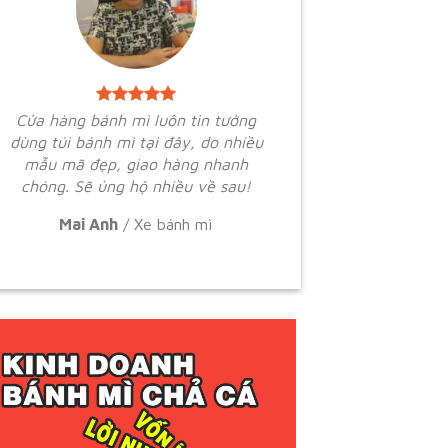
Cửa hàng bánh mì luôn tin tưởng
dùng túi bánh mì tại đây, do nhiều
mẫu mã đẹp, giao hàng nhanh
chóng. Sẽ ủng hộ nhiều về sau!
Mai Anh
/
Xe bánh mì