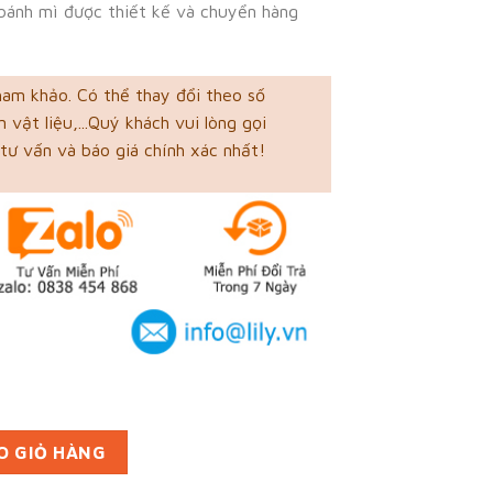
i bánh mì được thiết kế và chuyển hàng
ham khảo. Có thể thay đổi theo số
 vật liệu,...Quý khách vui lòng gọi
tư vấn và báo giá chính xác nhất!
Giang (mã tbm_5032) giấy thực phẩm thiết kế đẹp số lượng
O GIỎ HÀNG