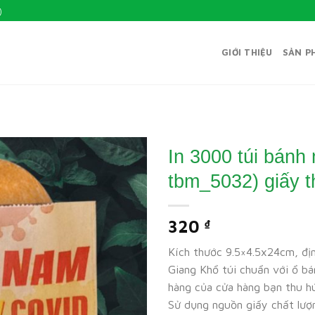
)
GIỚI THIỆU
SẢN P
In 3000 túi bánh
tbm_5032) giấy t
320
₫
Kích thước 9.5×4.5x24cm, đị
Giang Khổ túi chuẩn với ổ b
hàng của cửa hàng bạn thu hú
Sử dụng nguồn giấy chất lượ