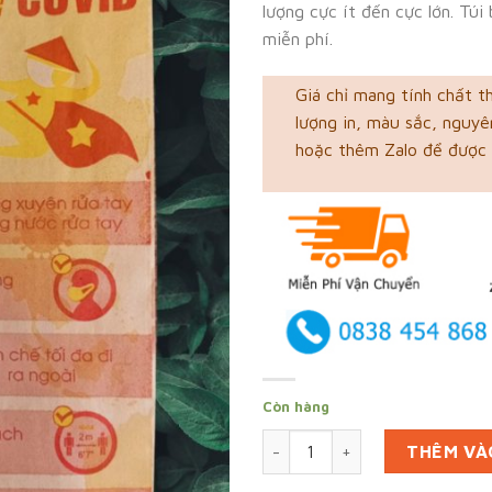
lượng cực ít đến cực lớn. Tú
miễn phí.
Giá chỉ mang tính chất t
lượng in, màu sắc, nguyên
hoặc thêm Zalo để được 
Còn hàng
In 3000 túi bánh mì tại Hậu 
THÊM VÀ