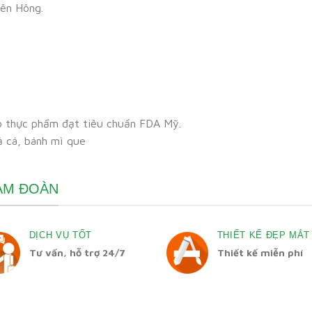
bên Hông.
o thực phẩm đạt tiêu chuẩn FDA Mỹ.
ả cá, bánh mì que
HẠM ĐOÀN
DỊCH VỤ TỐT
THIẾT KẾ ĐẸP MẮT
Tư vấn, hỗ trợ 24/7
Thiết kế miễn phí