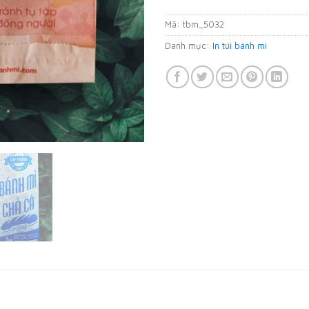
Mã:
tbm_5032
Danh mục:
In túi bánh mì