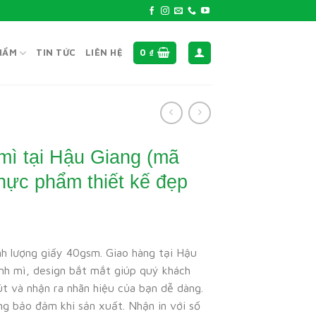
HẨM
TIN TỨC
LIÊN HỆ
0
₫
 mì tại Hậu Giang (mã
hực phẩm thiết kế đẹp
nh lượng giấy 40gsm. Giao hàng tại Hậu
ánh mì, design bắt mắt giúp quý khách
t và nhận ra nhãn hiệu của bạn dễ dàng.
ng bảo đảm khi sản xuất. Nhận in với số