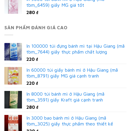
tbm_6459) giấy MG giá tốt
280
₫
SẢN PHẨM ĐÁNH GIÁ CAO
In 100000 túi đựng bánh mì tại Hậu Giang (mã
tbm_7644) giấy thực phẩm chất lượng
220
₫
In 60000 túi giấy bánh mì ở Hậu Giang (mã
tbm_8791) giấy MG giá cạnh tranh
220
₫
In 8000 túi bánh mì ở Hậu Giang (mã
tbm_3591) giấy Kraft giá cạnh tranh
280
₫
In 3000 bao bánh mì ở Hậu Giang (mã
tbm_3025) giấy thực phẩm theo thiết kế
320
₫