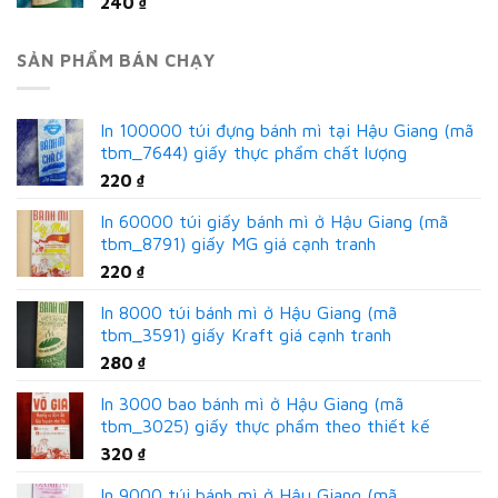
240
₫
SẢN PHẨM BÁN CHẠY
In 100000 túi đựng bánh mì tại Hậu Giang (mã
tbm_7644) giấy thực phẩm chất lượng
220
₫
In 60000 túi giấy bánh mì ở Hậu Giang (mã
tbm_8791) giấy MG giá cạnh tranh
220
₫
In 8000 túi bánh mì ở Hậu Giang (mã
tbm_3591) giấy Kraft giá cạnh tranh
280
₫
In 3000 bao bánh mì ở Hậu Giang (mã
tbm_3025) giấy thực phẩm theo thiết kế
320
₫
In 9000 túi bánh mì ở Hậu Giang (mã