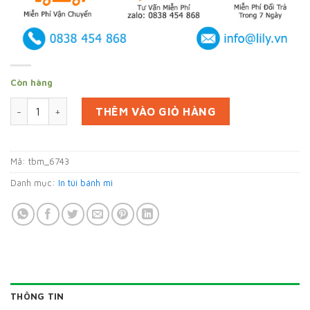
Còn hàng
In 1000 túi bánh mì ở Hậu Giang (mã tbm_6743) giấy thực ph
THÊM VÀO GIỎ HÀNG
Mã:
tbm_6743
Danh mục:
In túi bánh mì
THÔNG TIN