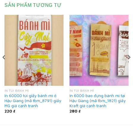
SẢN PHẨM TƯƠNG TỰ
IN TÚI BÁNH MÌ
IN TÚI BÁNH MÌ
In 60000 túi giấy bánh mì ở
In 6000 bao đựng bánh mì tại
Hậu Giang (mã tbm_8791) giấy
Hậu Giang (mã tbm_1821) giấy
MG giá cạnh tranh
Kraft giá cạnh tranh
220
₫
280
₫