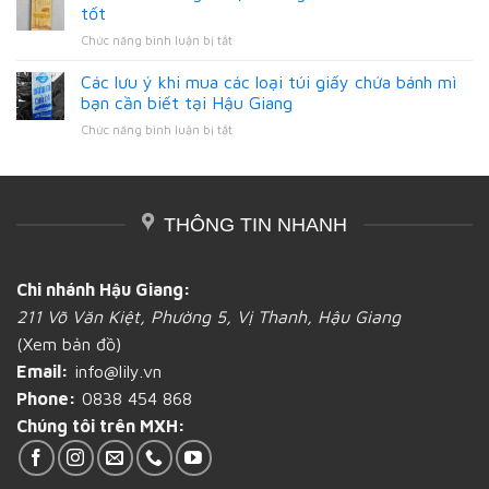
bánh
phối
tốt
mì
mì
túi
bằng
ở
Chức năng bình luận bị tắt
làm
giấy
giấy
Tiêu
từ
đựng
tại
chí
Các lưu ý khi mua các loại túi giấy chứa bánh mì
giấy
bánh
Hậu
đánh
và
bạn cần biết tại Hậu Giang
mì
Giang
giá
nilon,
tại
ở
Chức năng bình luận bị tắt
một
loại
Hậu
Các
xưởng
nào
Giang
lưu
in
tốt
ý
ấn
hơn?
khi
bao
tại
THÔNG TIN NHANH
mua
bì
Hậu
các
bánh
Giang
loại
mì
túi
tốt
Chi nhánh Hậu Giang:
giấy
211 Võ Văn Kiệt, Phường 5, Vị Thanh, Hậu Giang
chứa
bánh
(Xem bản đồ)
mì
Email:
info@lily.vn
bạn
cần
Phone:
0838 454 868
biết
Chúng tôi trên MXH:
tại
Hậu
Giang