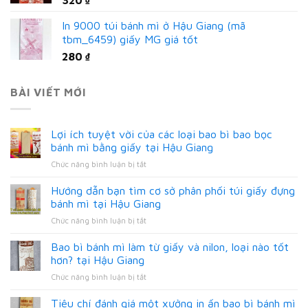
In 9000 túi bánh mì ở Hậu Giang (mã
tbm_6459) giấy MG giá tốt
280
₫
BÀI VIẾT MỚI
Lợi ích tuyệt vời của các loại bao bì bao bọc
bánh mì bằng giấy tại Hậu Giang
ở
Chức năng bình luận bị tắt
Lợi
ích
Hướng dẫn bạn tìm cơ sở phân phối túi giấy đựng
tuyệt
bánh mì tại Hậu Giang
vời
ở
Chức năng bình luận bị tắt
của
Hướng
các
dẫn
Bao bì bánh mì làm từ giấy và nilon, loại nào tốt
loại
bạn
bao
hơn? tại Hậu Giang
tìm
bì
ở
Chức năng bình luận bị tắt
cơ
bao
Bao
sở
bọc
bì
Tiêu chí đánh giá một xưởng in ấn bao bì bánh mì
phân
bánh